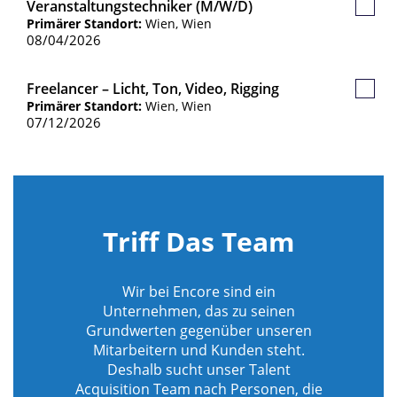
Veranstaltungstechniker (m/w/d)
Gespe
Primärer Standort:
Wien, Wien
Jobs
08/04/2026
Freelancer – Licht, Ton, Video, Rigging
Gespe
Primärer Standort:
Wien, Wien
Jobs
07/12/2026
Triff Das Team
Wir bei Encore sind ein
Unternehmen, das zu seinen
Grundwerten gegenüber unseren
Mitarbeitern und Kunden steht.
Deshalb sucht unser Talent
Acquisition Team nach Personen, die