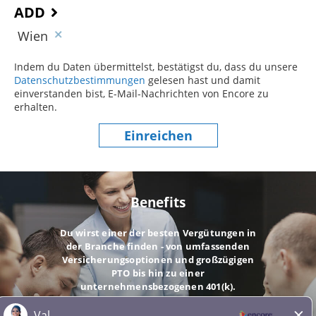
ADD
Wien
Indem du Daten übermittelst, bestätigst du, dass du unsere
Datenschutzbestimmungen
(dieser Inhalt öffnet sich in einem
gelesen hast und damit
einverstanden bist, E-Mail-Nachrichten von Encore zu
erhalten.
Einreichen
Benefits
Du wirst einer der besten Vergütungen in
der Branche finden - von umfassenden
Versicherungsoptionen und großzügigen
PTO bis hin zu einer
unternehmensbezogenen 401(k).