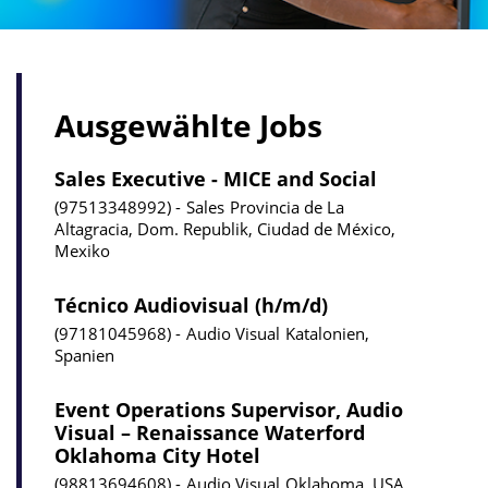
Ausgewählte Jobs
Sales Executive - MICE and Social
97513348992
Sales
Provincia de La
Altagracia, Dom. Republik, Ciudad de México,
Mexiko
Técnico Audiovisual (h/m/d)
97181045968
Audio Visual
Katalonien,
Spanien
Event Operations Supervisor, Audio
Visual – Renaissance Waterford
Oklahoma City Hotel
98813694608
Audio Visual
Oklahoma, USA