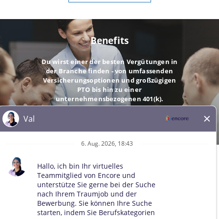
Benefits
Du wirst einer der besten Vergütungen in
der Branche finden - von umfassenden
Versicherungsoptionen und großzügigen
PTO bis hin zu einer
unternehmensbezogenen 401(k).
GEHE
© 2026 Alle Rechte vorbehalten. Alle Marken Dritter bleiben
Eigentum der jeweiligen Inhaber. Alle qualifizierten Bewerber
werden ohne Rücksicht auf Rasse, Hautfarbe, Geschlecht, sexuelle
Orientierung, Geschlechtsidentität, Religion, nationale Herkunft,
Behinderung, Veteranenstatus, Alter, Familienstand,