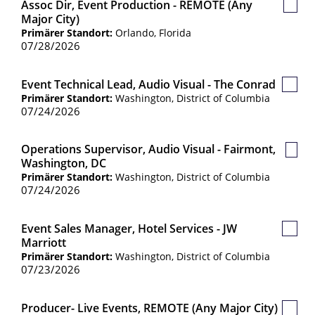
Assoc Dir, Event Production - REMOTE (any
Gespe
Major City)
Jobs
Primärer Standort:
Orlando, Florida
07/28/2026
Event Technical Lead, Audio Visual - The Conrad
Gespe
Primärer Standort:
Washington, District of Columbia
Jobs
07/24/2026
Operations Supervisor, Audio Visual - Fairmont,
Gesp
Washington, DC
Jobs
Primärer Standort:
Washington, District of Columbia
07/24/2026
Event Sales Manager, Hotel Services - JW
Gespe
Marriott
Jobs
Primärer Standort:
Washington, District of Columbia
07/23/2026
Producer- Live Events, REMOTE (Any Major City)
Gespe