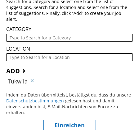
Search for a category and select one from the list of
suggestions. Search for a location and select one from the
list of suggestions. Finally, click “Add” to create your job
alert.
CATEGORY
LOCATION
ADD
Tukwila
Indem du Daten übermittelst, bestätigst du, dass du unsere
Datenschutzbestimmungen
(dieser Inhalt öffnet sich in einem
gelesen hast und damit
einverstanden bist, E-Mail-Nachrichten von Encore zu
erhalten.
Einreichen