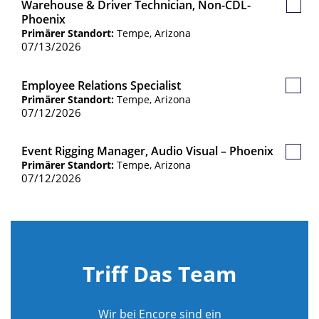
Warehouse & Driver Technician, Non-CDL-
Gespe
Phoenix
Jobs
Primärer Standort:
Tempe, Arizona
07/13/2026
Employee Relations Specialist
Gespe
Primärer Standort:
Tempe, Arizona
Jobs
07/12/2026
Event Rigging Manager, Audio Visual – Phoenix
Gespe
Primärer Standort:
Tempe, Arizona
Jobs
07/12/2026
Triff Das Team
Wir bei Encore sind ein