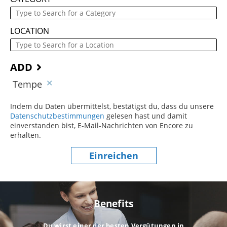
LOCATION
ADD
Tempe
Indem du Daten übermittelst, bestätigst du, dass du unsere
Datenschutzbestimmungen
(dieser Inhalt öffnet sich in einem
gelesen hast und damit
einverstanden bist, E-Mail-Nachrichten von Encore zu
erhalten.
Einreichen
Benefits
Du wirst einer der besten Vergütungen in