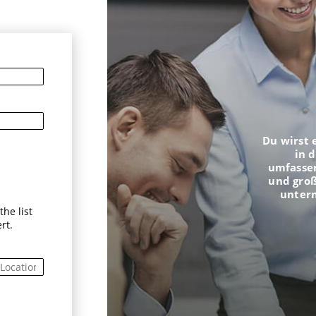
n
Du wirst 
in 
umfasse
und groß
unter
he list
rt.