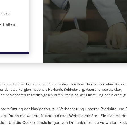
nsere
 in einem neuen Fenster)
erhalten.
gentum der jeweiligen Inhaber. Alle qualifizierten Bewerber werden ohne Rücksic
sidentität, Religion, nationale Herkunft, Behinderung, Veteranenstatus, Alter,
 einen anderen gesetzlich geschützten Status bei der Einstellung berücksichtigt
terstützung der Navigation, zur Verbesserung unserer Produkte und D
ritten. Durch die weitere Nutzung dieser Website erklären Sie sich mi
 öffnet sich in einem neuen Fenster)
nden. Um die Cookie-Einstellungen von Drittanbietern zu verwalten,
klic