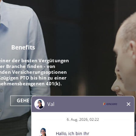
Benefits
einer der besten Vergütungen
der Branche finden - von
nden Versicherungsoptionen
zügigen PTO bis hin zu einer
nehmensbezogenen 401(k).
GEHE