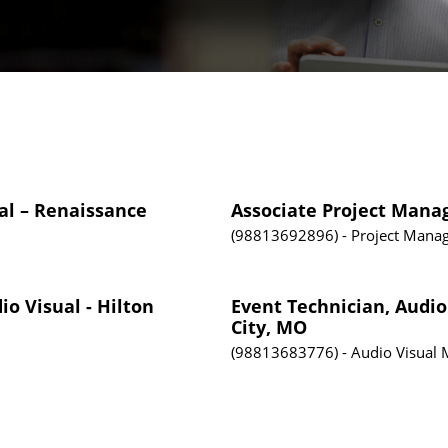
al – Renaissance
Associate Project Mana
98813692896
Project Mana
io Visual - Hilton
Event Technician, Audio
City, MO
98813683776
Audio Visual