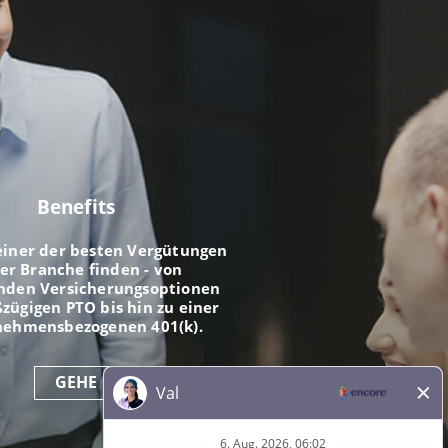
Benefits
einer der besten Vergütungen
der Branche finden - von
nden Versicherungsoptionen
zügigen PTO bis hin zu einer
nehmensbezogenen 401(k).
GEHE