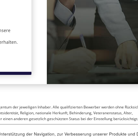
nsere
 in einem neuen Fenster)
erhalten.
gentum der jeweiligen Inhaber. Alle qualifizierten Bewerber werden ohne Rücksic
sidentität, Religion, nationale Herkunft, Behinderung, Veteranenstatus, Alter,
 einen anderen gesetzlich geschützten Status bei der Einstellung berücksichtigt
terstützung der Navigation, zur Verbesserung unserer Produkte und D