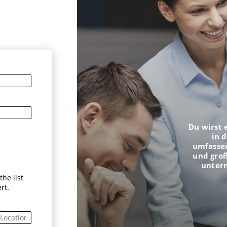
n
Du wirst 
in 
umfasse
und groß
unter
he list
rt.