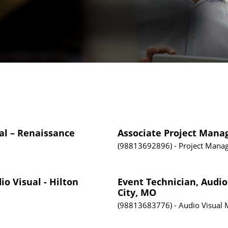
al – Renaissance
Associate Project Mana
98813692896
Project Mana
io Visual - Hilton
Event Technician, Audio
City, MO
98813683776
Audio Visual