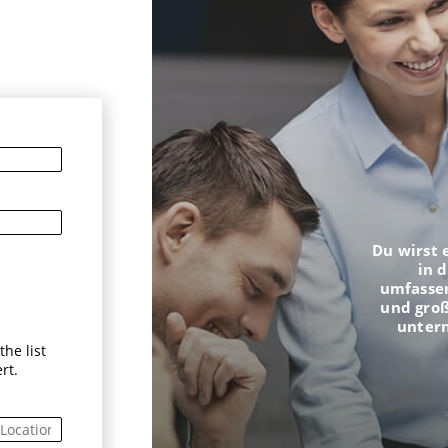
n
Du wirst 
in 
umfasse
und groß
unter
he list
rt.