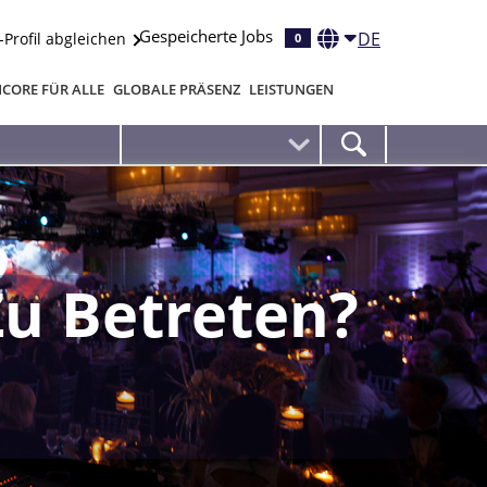
Gespeicherte Jobs
DE
-Profil abgleichen
0
CORE FÜR ALLE
GLOBALE PRÄSENZ
LEISTUNGEN
Zu Betreten?