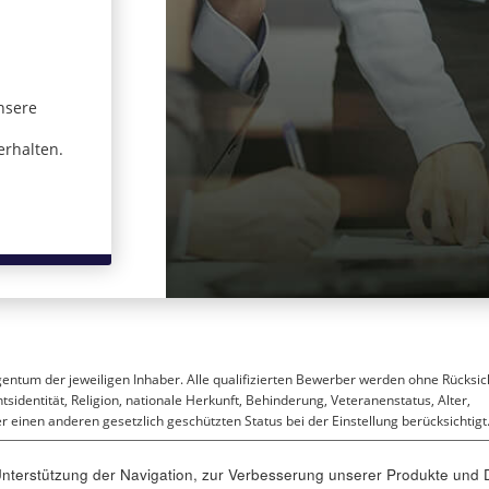
nsere
 in einem neuen Fenster)
erhalten.
gentum der jeweiligen Inhaber. Alle qualifizierten Bewerber werden ohne Rücksic
sidentität, Religion, nationale Herkunft, Behinderung, Veteranenstatus, Alter,
 einen anderen gesetzlich geschützten Status bei der Einstellung berücksichtigt
terstützung der Navigation, zur Verbesserung unserer Produkte und D