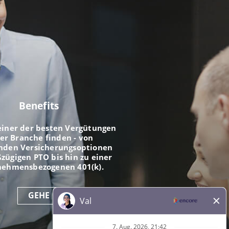
Benefits
einer der besten Vergütungen
der Branche finden - von
nden Versicherungsoptionen
zügigen PTO bis hin zu einer
nehmensbezogenen 401(k).
GEHE