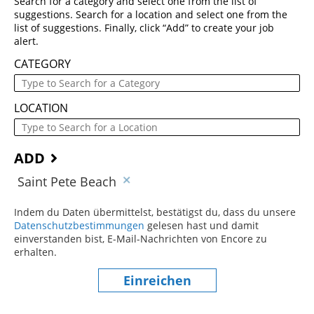
Search for a category and select one from the list of
suggestions. Search for a location and select one from the
list of suggestions. Finally, click “Add” to create your job
alert.
CATEGORY
LOCATION
ADD
Saint Pete Beach
Indem du Daten übermittelst, bestätigst du, dass du unsere
Datenschutzbestimmungen
(dieser Inhalt öffnet sich in einem
gelesen hast und damit
einverstanden bist, E-Mail-Nachrichten von Encore zu
erhalten.
Einreichen