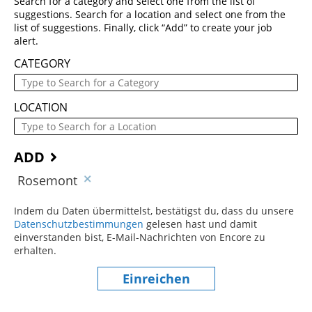
Search for a category and select one from the list of
suggestions. Search for a location and select one from the
list of suggestions. Finally, click “Add” to create your job
alert.
CATEGORY
LOCATION
ADD
Rosemont
Indem du Daten übermittelst, bestätigst du, dass du unsere
Datenschutzbestimmungen
(dieser Inhalt öffnet sich in einem
gelesen hast und damit
einverstanden bist, E-Mail-Nachrichten von Encore zu
erhalten.
Einreichen