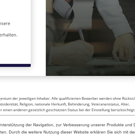
nsere
 in einem neuen Fenster)
erhalten.
gentum der jeweiligen Inhaber. Alle qualifizierten Bewerber werden ohne Rücksic
sidentität, Religion, nationale Herkunft, Behinderung, Veteranenstatus, Alter,
 einen anderen gesetzlich geschützten Status bei der Einstellung berücksichtigt
terstützung der Navigation, zur Verbesserung unserer Produkte und D
ritten. Durch die weitere Nutzung dieser Website erklären Sie sich mi