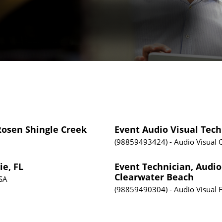
 Rosen Shingle Creek
Event Audio Visual Tec
98859493424
Audio Visual
ie, FL
Event Technician, Audio 
Clearwater Beach
USA
98859490304
Audio Visual