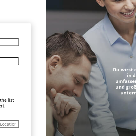
n
Du wirst 
in 
umfasse
und groß
unter
he list
rt.