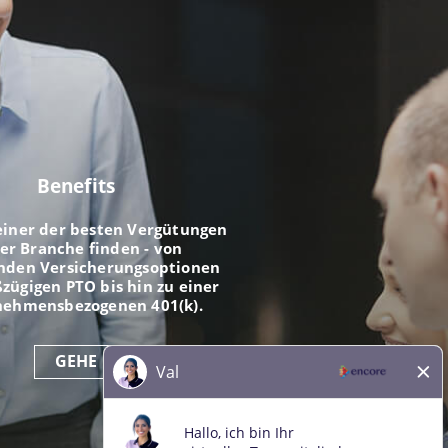
Benefits
einer der besten Vergütungen
der Branche finden - von
nden Versicherungsoptionen
zügigen PTO bis hin zu einer
nehmensbezogenen 401(k).
GEHE