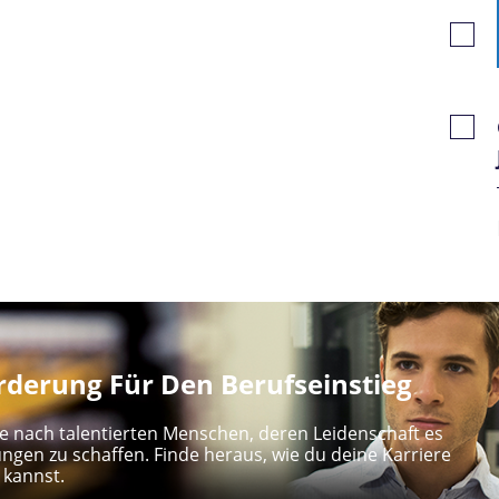
Gespe
Jobs
Gespe
Jobs
derung Für Den Berufseinstieg
e nach talentierten Menschen, deren Leidenschaft es
ungen zu schaffen. Finde heraus, wie du deine Karriere
 kannst.