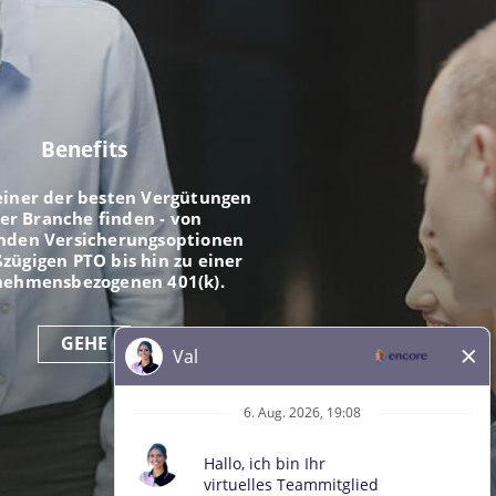
Benefits
einer der besten Vergütungen
der Branche finden - von
nden Versicherungsoptionen
zügigen PTO bis hin zu einer
nehmensbezogenen 401(k).
GEHE