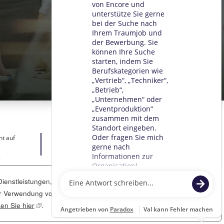
ht auf
.
ienstleistungen, zur Unterstützung unserer
Zustimmen
t der Verwendung von Cookies gemäß unserer
ken Sie hier
(dieser Inhalt öffnet sich in einem neuen Fenster)
.