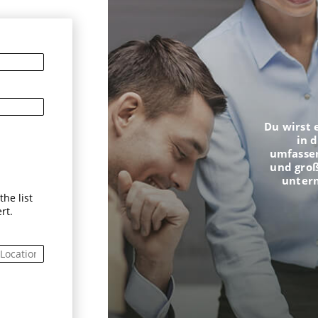
Du wirst 
in 
umfasse
und groß
unter
he list
rt.