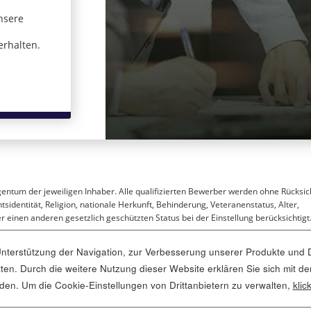
nsere
 in einem neuen Fenster)
erhalten.
gentum der jeweiligen Inhaber. Alle qualifizierten Bewerber werden ohne Rücksic
sidentität, Religion, nationale Herkunft, Behinderung, Veteranenstatus, Alter,
 einen anderen gesetzlich geschützten Status bei der Einstellung berücksichtigt
terstützung der Navigation, zur Verbesserung unserer Produkte und D
ritten. Durch die weitere Nutzung dieser Website erklären Sie sich mi
 öffnet sich in einem neuen Fenster)
nden. Um die Cookie-Einstellungen von Drittanbietern zu verwalten,
klic