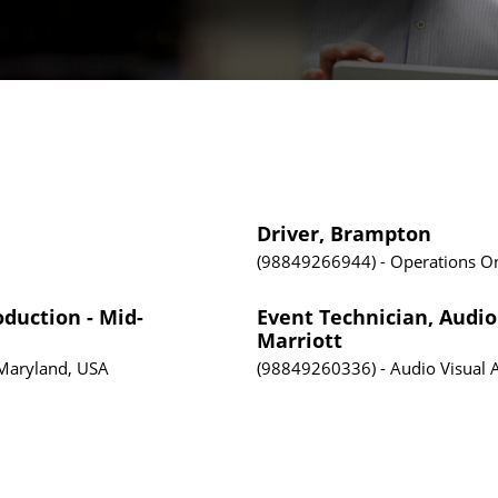
Driver, Brampton
98849266944
Operations
On
oduction - Mid-
Event Technician, Audio 
Marriott
Maryland, USA
98849260336
Audio Visual