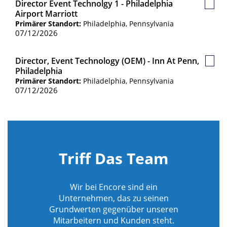
Director Event Technolgy 1 - Philadelphia
Gespe
Airport Marriott
Jobs
Primärer Standort:
Philadelphia, Pennsylvania
07/12/2026
Director, Event Technology (OEM) - Inn At Penn,
Gesp
Philadelphia
Jobs
Primärer Standort:
Philadelphia, Pennsylvania
07/12/2026
Triff Das Team
Wir bei Encore sind ein
Unternehmen, das zu seinen
Grundwerten gegenüber unseren
Mitarbeitern und Kunden steht.