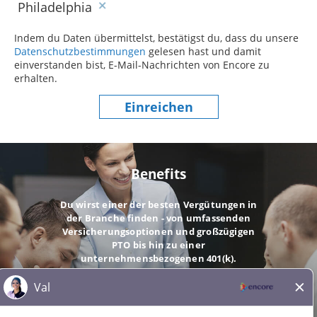
Philadelphia
Indem du Daten übermittelst, bestätigst du, dass du unsere
Datenschutzbestimmungen
(dieser Inhalt öffnet sich in einem
gelesen hast und damit
einverstanden bist, E-Mail-Nachrichten von Encore zu
erhalten.
Einreichen
Benefits
Du wirst einer der besten Vergütungen in
der Branche finden - von umfassenden
Versicherungsoptionen und großzügigen
PTO bis hin zu einer
unternehmensbezogenen 401(k).
GEHE