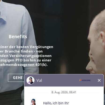
Benefits
einer der besten Vergütungen
der Branche finden - von
nden Versicherungsoptionen
zügigen PTO bis hin zu einer
nehmensbezogenen 401(k).
GEHE