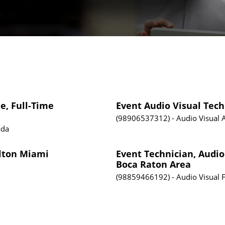
e, Full-Time
Event Audio Visual Tech
98906537312
Audio Visual
ada
ilton Miami
Event Technician, Audio
Boca Raton Area
98859466192
Audio Visual