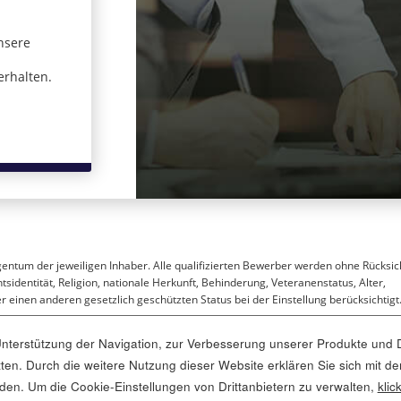
nsere
 in einem neuen Fenster)
erhalten.
gentum der jeweiligen Inhaber. Alle qualifizierten Bewerber werden ohne Rücksic
sidentität, Religion, nationale Herkunft, Behinderung, Veteranenstatus, Alter,
 einen anderen gesetzlich geschützten Status bei der Einstellung berücksichtigt
terstützung der Navigation, zur Verbesserung unserer Produkte und D
ritten. Durch die weitere Nutzung dieser Website erklären Sie sich mi
 öffnet sich in einem neuen Fenster)
nden. Um die Cookie-Einstellungen von Drittanbietern zu verwalten,
klic