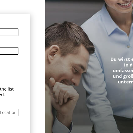
n
Du wirst 
in 
umfasse
und groß
unter
he list
rt.