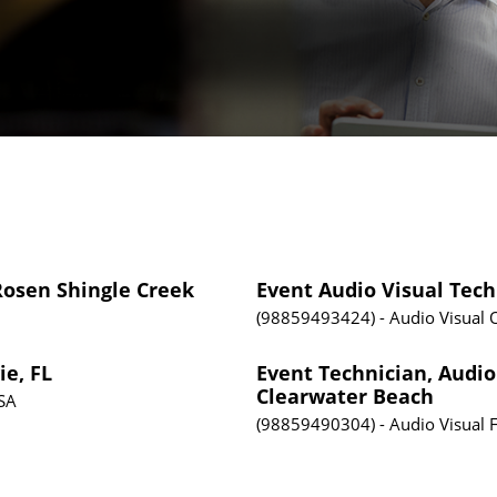
 Rosen Shingle Creek
Event Audio Visual Tec
98859493424
Audio Visual
ie, FL
Event Technician, Audio 
Clearwater Beach
USA
98859490304
Audio Visual