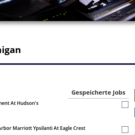
higan
Gespeicherte Jobs
tment At Hudson's
Gespe
Jobs
Arbor Marriott Ypsilanti At Eagle Crest
Gespe