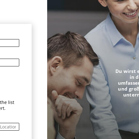
n
Du wirst 
in 
umfasse
und groß
unter
he list
rt.