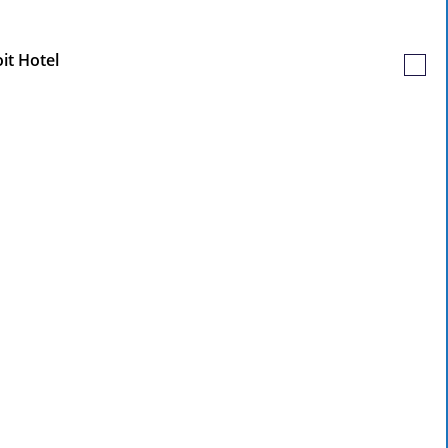
Jobs
it Hotel
Gespe
Jobs