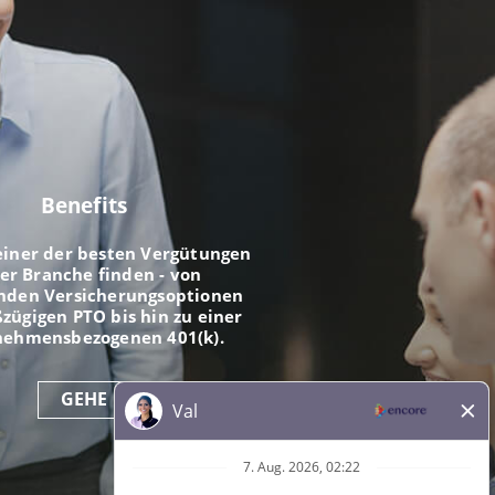
Benefits
einer der besten Vergütungen
der Branche finden - von
nden Versicherungsoptionen
zügigen PTO bis hin zu einer
nehmensbezogenen 401(k).
GEHE