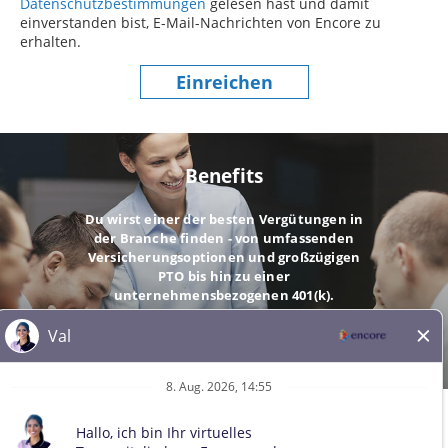
Datenschutzbestimmungen
(dieser Inhalt öffnet sich in einem
gelesen hast und damit
einverstanden bist, E-Mail-Nachrichten von Encore zu
erhalten.
Einreichen
Benefits
Du wirst einer der besten Vergütungen in
der Branche finden - von umfassenden
Versicherungsoptionen und großzügigen
PTO bis hin zu einer
unternehmensbezogenen 401(k).
GEHE