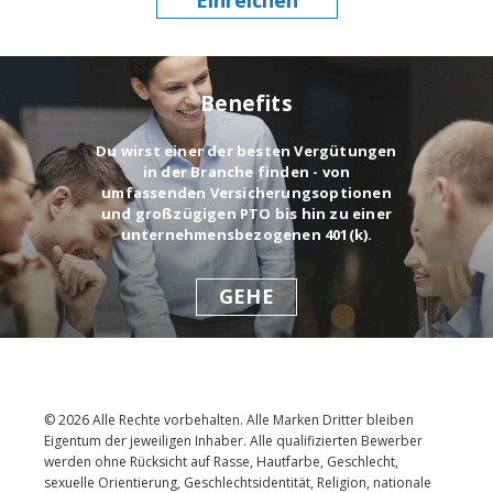
Benefits
Du wirst einer der besten Vergütungen
in der Branche finden - von
umfassenden Versicherungsoptionen
und großzügigen PTO bis hin zu einer
unternehmensbezogenen 401(k).
GEHE
© 2026 Alle Rechte vorbehalten. Alle Marken Dritter bleiben
Eigentum der jeweiligen Inhaber. Alle qualifizierten Bewerber
werden ohne Rücksicht auf Rasse, Hautfarbe, Geschlecht,
sexuelle Orientierung, Geschlechtsidentität, Religion, nationale