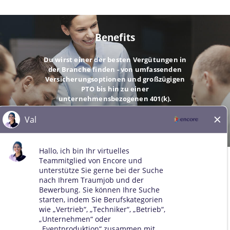
Benefits
Du wirst einer der besten Vergütungen in
der Branche finden - von umfassenden
Versicherungsoptionen und großzügigen
PTO bis hin zu einer
unternehmensbezogenen 401(k).
GEHE
© 2026 Alle Rechte vorbehalten. Alle Marken Dritter bleiben
Eigentum der jeweiligen Inhaber. Alle qualifizierten Bewerber
werden ohne Rücksicht auf Rasse, Hautfarbe, Geschlecht, sexuelle
Orientierung, Geschlechtsidentität, Religion, nationale Herkunft,
Behinderung, Veteranenstatus, Alter, Familienstand,