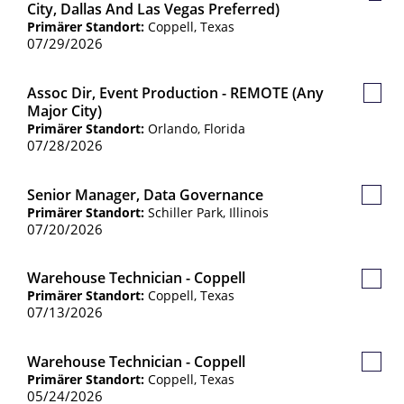
City, Dallas And Las Vegas Preferred)
Jobs
Primärer Standort:
Coppell, Texas
07/29/2026
Assoc Dir, Event Production - REMOTE (any
Gespe
Major City)
Jobs
Primärer Standort:
Orlando, Florida
07/28/2026
Senior Manager, Data Governance
Gespe
Primärer Standort:
Schiller Park, Illinois
Jobs
07/20/2026
Warehouse Technician - Coppell
Gespe
Primärer Standort:
Coppell, Texas
Jobs
07/13/2026
Warehouse Technician - Coppell
Gespe
Primärer Standort:
Coppell, Texas
Jobs
05/24/2026