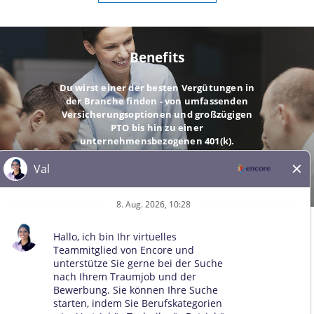
Benefits
Du wirst einer der besten Vergütungen in
der Branche finden - von umfassenden
Versicherungsoptionen und großzügigen
PTO bis hin zu einer
unternehmensbezogenen 401(k).
GEHE
© 2026 Alle Rechte vorbehalten. Alle Marken Dritter bleiben
Eigentum der jeweiligen Inhaber. Alle qualifizierten Bewerber
werden ohne Rücksicht auf Rasse, Hautfarbe, Geschlecht, sexuelle
Orientierung, Geschlechtsidentität, Religion, nationale Herkunft,
Behinderung, Veteranenstatus, Alter, Familienstand,