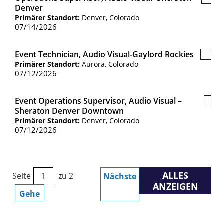
Gespe
Denver
Jobs
Primärer Standort:
Denver, Colorado
07/14/2026
Event Technician, Audio Visual-Gaylord Rockies
Gespe
Primärer Standort:
Aurora, Colorado
Jobs
07/12/2026
Event Operations Supervisor, Audio Visual –
Gesp
Sheraton Denver Downtown
Jobs
Primärer Standort:
Denver, Colorado
07/12/2026
ALLES
Seite
zu 2
Nächste
ANZEIGEN
Gehe