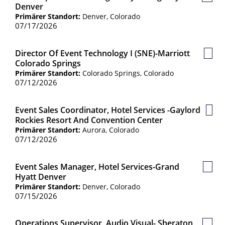
Gespe
Denver
Jobs
Primärer Standort:
Denver, Colorado
07/17/2026
Director Of Event Technology I (SNE)-Marriott
Gesp
Colorado Springs
Jobs
Primärer Standort:
Colorado Springs, Colorado
07/12/2026
Event Sales Coordinator, Hotel Services -Gaylord
Gesp
Rockies Resort And Convention Center
Jobs
Primärer Standort:
Aurora, Colorado
07/12/2026
Event Sales Manager, Hotel Services-Grand
Gespe
Hyatt Denver
Jobs
Primärer Standort:
Denver, Colorado
07/15/2026
Operations Supervisor, Audio Visual- Sheraton