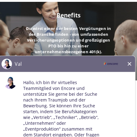
Benefits
Du wirst einer der besten Vergütungen in
der Branche finden - von umfassenden
Versicherungsoptionen und großzügigen
PTO bis hin zu einer
unternehmensbezogenen 401(k).
GEHE
© 2026 Alle Rechte vorbehalten. Alle Marken Dritter bleiben
Eigentum der jeweiligen Inhaber. Alle qualifizierten Bewerber
werden ohne Rücksicht auf Rasse, Hautfarbe, Geschlecht, sexuelle
Orientierung, Geschlechtsidentität, Religion, nationale Herkunft,
Behinderung, Veteranenstatus, Alter, Familienstand,
Wir verwenden Cookies und andere Tracking-Technologien zur
Schwangerschaft, genetische Informationen oder einen anderen