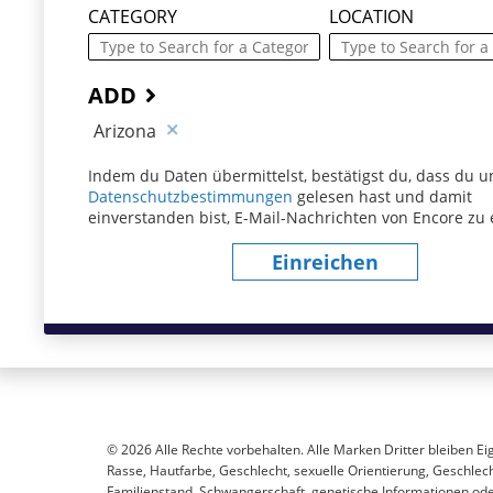
CATEGORY
LOCATION
ADD
Arizona
Indem du Daten übermittelst, bestätigst du, dass du u
Datenschutzbestimmungen
(dieser Inhalt öffnet sich
gelesen hast und damit
einverstanden bist, E-Mail-Nachrichten von Encore zu 
Einreichen
© 2026 Alle Rechte vorbehalten. Alle Marken Dritter bleiben Ei
Rasse, Hautfarbe, Geschlecht, sexuelle Orientierung, Geschlecht
Familienstand, Schwangerschaft, genetische Informationen oder