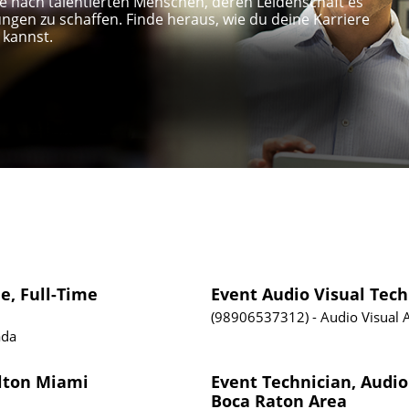
e nach talentierten Menschen, deren Leidenschaft es
ungen zu schaffen. Finde heraus, wie du deine Karriere
 kannst.
e, Full-Time
Event Audio Visual Tech
98906537312
Audio Visual
ada
ilton Miami
Event Technician, Audio
Boca Raton Area