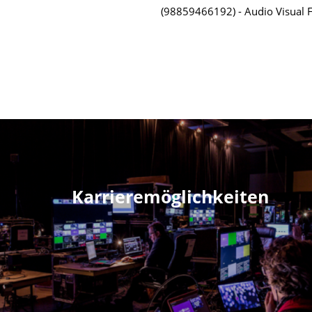
98859466192
Audio Visual
Karrieremöglichkeiten