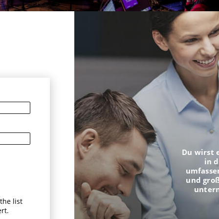
n
Du wirst 
in 
umfasse
und groß
unter
he list
rt.