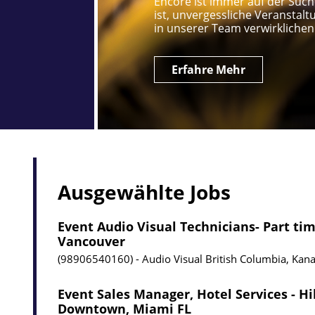
Encore ist immer auf der Such
ist, unvergessliche Veranstalt
in unserer Team verwirklichen
Erfahre Mehr
Ausgewählte Jobs
Event Audio Visual Technicians- Part tim
Vancouver
98906540160
Audio Visual
British Columbia, Kan
Event Sales Manager, Hotel Services - H
Downtown, Miami FL