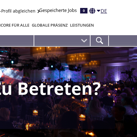
Gespeicherte Jobs
DE
-Profil abgleichen
0
CORE FÜR ALLE
GLOBALE PRÄSENZ
LEISTUNGEN
Zu Betreten?