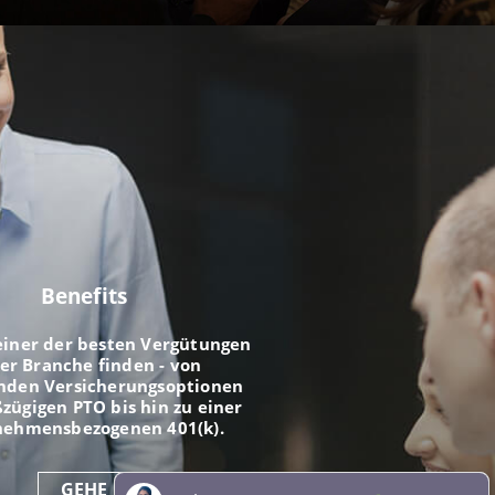
Benefits
einer der besten Vergütungen
der Branche finden - von
nden Versicherungsoptionen
zügigen PTO bis hin zu einer
nehmensbezogenen 401(k).
GEHE