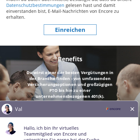
Datenschutzbestimmungen
(dieser Inhalt öffnet sich in einem
gelesen hast und damit
einverstanden bist, E-Mail-Nachrichten von Encore zu
erhalten.
Einreichen
Benefits
Du wirst einer der besten Vergütungen in
der Branche finden - von umfassenden
Versicherungsoptionen und großzügigen
PTO bis hin zu einer
unternehmensbezogenen 401(k).
GEHE