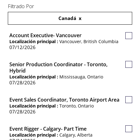
Filtrado Por
Canadá
Account Executive- Vancouver
Guard
Localización principal :
Vancouver, British Columbia
Empl
07/12/2026
Senior Production Coordinator - Toronto,
Guard
Hybrid
Empl
Localización principal :
Mississauga, Ontario
07/28/2026
Event Sales Coordinator, Toronto Airport Area
Guard
Localización principal :
Toronto, Ontario
Empl
07/28/2026
Event Rigger - Calgary- Part Time
Guard
Localización principal :
Calgary, Alberta
Empl