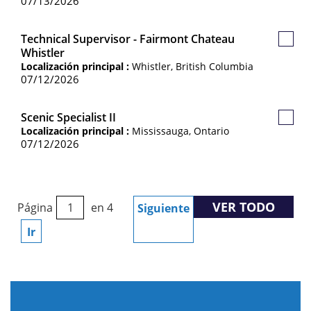
07/13/2026
Technical Supervisor - Fairmont Chateau
Guar
Whistler
Empl
Localización principal :
Whistler, British Columbia
07/12/2026
Scenic Specialist II
Guard
Localización principal :
Mississauga, Ontario
Empl
07/12/2026
VER TODO
Página
en 4
Siguiente
Ir