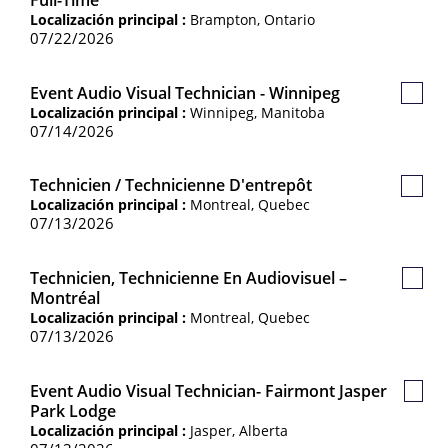
Empl
Localización principal :
Brampton, Ontario
07/22/2026
Event Audio Visual Technician - Winnipeg
Guard
Localización principal :
Winnipeg, Manitoba
Empl
07/14/2026
Technicien / Technicienne D'entrepôt
Guard
Localización principal :
Montreal, Quebec
Empl
07/13/2026
Technicien, Technicienne En Audiovisuel –
Guar
Montréal
Empl
Localización principal :
Montreal, Quebec
07/13/2026
Event Audio Visual Technician- Fairmont Jasper
Guar
Park Lodge
Empl
Localización principal :
Jasper, Alberta