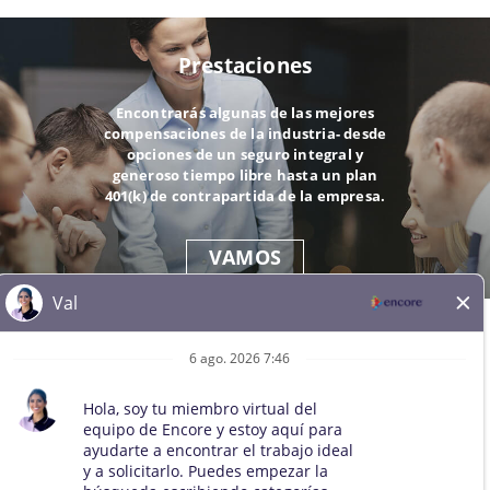
Prestaciones
Encontrarás algunas de las mejores
compensaciones de la industria- desde
opciones de un seguro integral y
generoso tiempo libre hasta un plan
401(k) de contrapartida de la empresa.
VAMOS
© 2026 Todos los derechos reservados. Todas las marcas
comerciales de terceros se mantienen como propiedad de sus
respectivos dueños. Todos los solicitantes cualificados serán
considerados para el puesto sin distinción de raza, color, sexo,
orientación sexual, identidad de género, religión, nacionalidad,
discapacidad, condición de veterano, edad, estado civil,