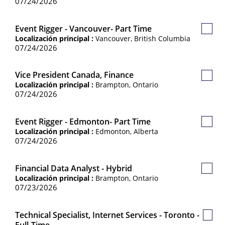
07/24/2026
Event Rigger - Vancouver- Part Time
Guard
Localización principal :
Vancouver, British Columbia
Empl
07/24/2026
Vice President Canada, Finance
Guard
Localización principal :
Brampton, Ontario
Empl
07/24/2026
Event Rigger - Edmonton- Part Time
Guard
Localización principal :
Edmonton, Alberta
Empl
07/24/2026
Financial Data Analyst - Hybrid
Guard
Localización principal :
Brampton, Ontario
Empl
07/23/2026
Technical Specialist, Internet Services - Toronto -
Guar
Full-Time