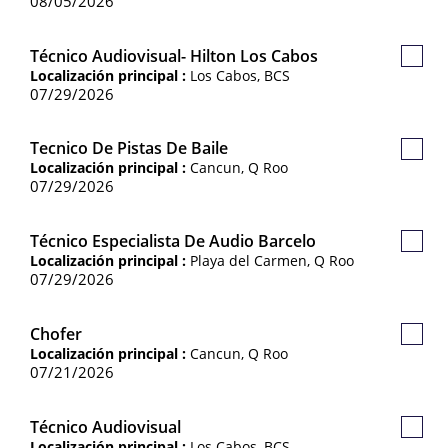
08/05/2026
Técnico Audiovisual- Hilton Los Cabos
Guard
Localización principal :
Los Cabos, BCS
Empl
07/29/2026
Tecnico De Pistas De Baile
Guard
Localización principal :
Cancun, Q Roo
Empl
07/29/2026
Técnico Especialista De Audio Barcelo
Guard
Localización principal :
Playa del Carmen, Q Roo
Empl
07/29/2026
Chofer
Guard
Localización principal :
Cancun, Q Roo
Empl
07/21/2026
Técnico Audiovisual
Guard
Localización principal :
Los Cabos, BCS