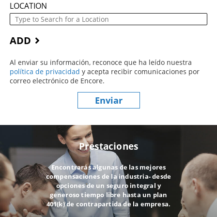
LOCATION
ADD
Al enviar su información, reconoce que ha leído nuestra
política de privacidad
(este contenido se abre en una nueva ve
y acepta recibir comunicaciones por
correo electrónico de Encore.
Enviar
Prestaciones
Encontrarás algunas de las mejores
compensaciones de la industria- desde
opciones de un seguro integral y
generoso tiempo libre hasta un plan
401(k) de contrapartida de la empresa.