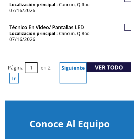
Guard
Localización principal :
Cancun, Q Roo
Empl
07/16/2026
Técnico En Video/ Pantallas LED
Guard
Localización principal :
Cancun, Q Roo
Empl
07/16/2026
VER TODO
Página
en 2
Siguiente
Ir
Conoce Al Equipo