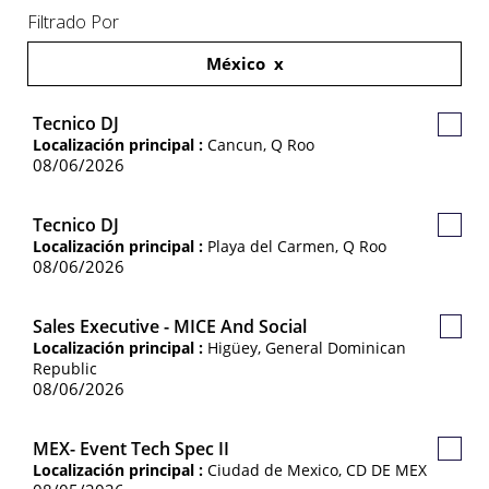
Filtrado Por
México
Tecnico DJ
Guard
Localización principal :
Cancun, Q Roo
Empl
08/06/2026
Tecnico DJ
Guard
Localización principal :
Playa del Carmen, Q Roo
Empl
08/06/2026
Sales Executive - MICE And Social
Guar
Localización principal :
Higüey, General Dominican
Empl
Republic
08/06/2026
MEX- Event Tech Spec II
Guard
Localización principal :
Ciudad de Mexico, CD DE MEX
Empl